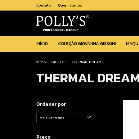
Contato
Quem Somos
INÍCIO
COLEÇÃO GIOVANNA GISSONI
MAQU
Início
.
CABELOS
.
THERMAL DREAM
THERMAL DREA
Ordenar por
Preço