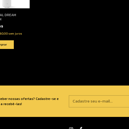
AL DREAM
M
,99
60,00
sem juros
ceber nossas ofertas? Cadastre-se e
a recebê-las!