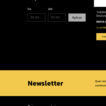
De
Até
THERM
RIGOLI
Aplicar
R$119
2
x
de
R$
Newsletter
Quer re
comece 